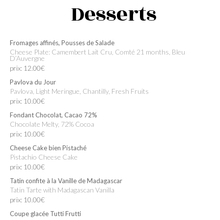
Desserts
Fromages affinés, Pousses de Salade
Cheese Plate: Camembert Lait Cru, Comté 21 months, Bleu
D’Auvergne
prix: 12.00€
Pavlova du Jour
Pavlova, Light Meringue, Chantilly, Fresh Fruits
prix: 10.00€
Fondant Chocolat, Cacao 72%
Chocolate Melty, 72% Cocoa
prix: 10.00€
Cheese Cake bien Pistaché
Pistachio Cheese Cake
prix: 10.00€
Tatin confite à la Vanille de Madagascar
Tatin Tarte with Madagascan Vanilla
prix: 10.00€
Coupe glacée Tutti Frutti