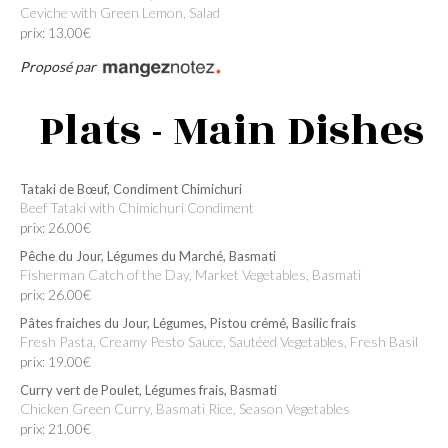
Ceviche with Green Lemon, Salad
prix: 13.00€
Proposé par
Plats - Main Dishes
Tataki de Bœuf, Condiment Chimichuri
Beef Tataki with Chimichuri Condiment
prix: 26.00€
Pêche du Jour, Légumes du Marché, Basmati
Fisherman Catch of the Day, Market Vegetables, Basmati
prix: 26.00€
Pâtes fraiches du Jour, Légumes, Pistou crémé, Basilic frais
Fresh Pasta, Creamy Pesto Sauce, Sautéed Vegetables, Fresh Basil
prix: 19.00€
Curry vert de Poulet, Légumes frais, Basmati
Chicken Green Curry, Basmati Rice, Season Vegetables
prix: 21.00€