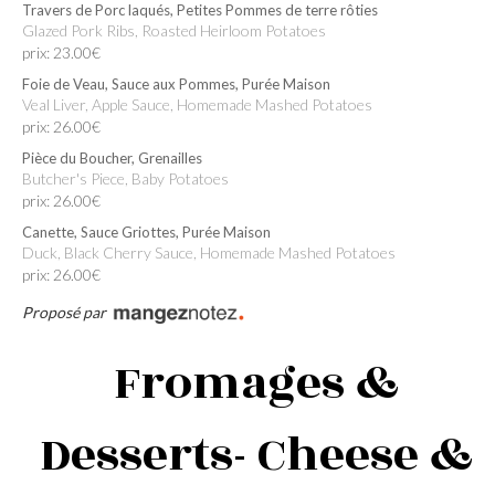
Travers de Porc laqués, Petites Pommes de terre rôties
Glazed Pork Ribs, Roasted Heirloom Potatoes
prix: 23.00€
Foie de Veau, Sauce aux Pommes, Purée Maison
Veal Liver, Apple Sauce, Homemade Mashed Potatoes
prix: 26.00€
Pièce du Boucher, Grenailles
Butcher's Piece, Baby Potatoes
prix: 26.00€
Canette, Sauce Griottes, Purée Maison
Duck, Black Cherry Sauce, Homemade Mashed Potatoes
prix: 26.00€
Proposé par
Fromages &
Desserts- Cheese &