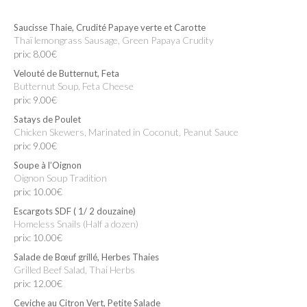
Saucisse Thaie, Crudité Papaye verte et Carotte
Thaï lemongrass Sausage, Green Papaya Crudity
prix: 8.00€
Velouté de Butternut, Feta
Butternut Soup, Feta Cheese
prix: 9.00€
Satays de Poulet
Chicken Skewers, Marinated in Coconut, Peanut Sauce
prix: 9.00€
Soupe à l’Oignon
Oignon Soup Tradition
prix: 10.00€
Escargots SDF ( 1/ 2 douzaine)
Homeless Snails (Half a dozen)
prix: 10.00€
Salade de Bœuf grillé, Herbes Thaies
Grilled Beef Salad, Thai Herbs
prix: 12.00€
Ceviche au Citron Vert, Petite Salade